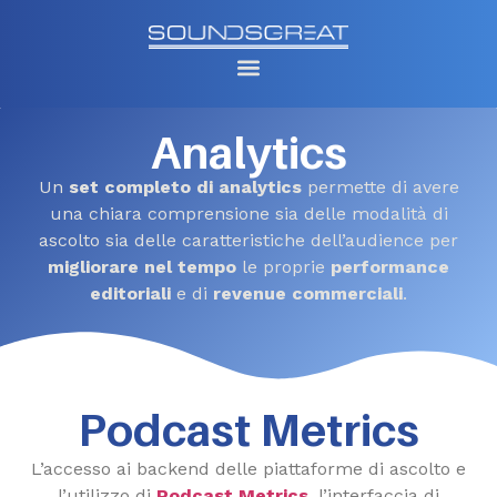
Analytics
Un
set completo di analytics
permette di avere
una chiara comprensione sia delle modalità di
ascolto sia delle caratteristiche dell’audience per
migliorare nel tempo
le proprie
performance
editoriali
e di
revenue commerciali
.
Podcast Metrics
L’accesso ai backend delle piattaforme di ascolto e
l’utilizzo di
Podcast Metrics
, l’interfaccia di